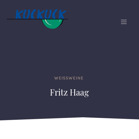
CLO
(ES
NAVIG
WEISSWEINE
Fritz Haag