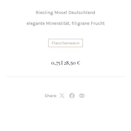
Riesling Mosel Deutschland
elegante Mineralität, filigrane Frucht
Flaschenwein
0,75 l 28,50 €
Share:
Share
Share
Share
on
on
by
X
Facebook
Email