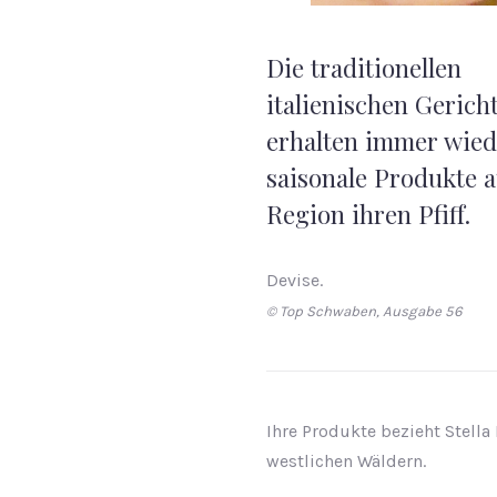
Strawberry
Yogurt
Die traditionellen
italienischen Gerich
erhalten immer wied
saisonale Produkte a
Region ihren Pfiff.
Devise.
© Top Schwaben, Ausgabe 56
Ihre Produkte bezieht Stell
westlichen Wäldern.