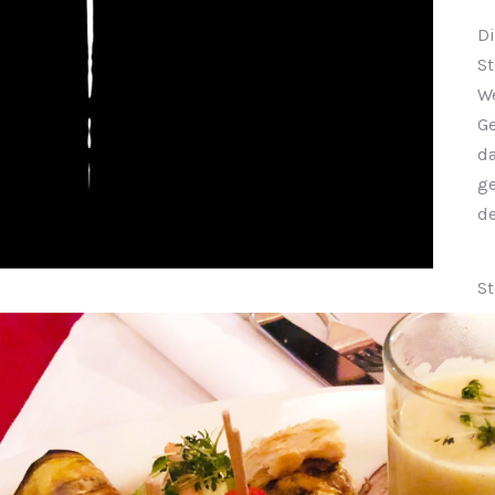
Di
St
W
G
da
ge
de
St