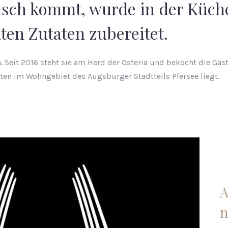
isch kommt, wurde in der Küche
ten Zutaten zubereitet.
ia. Seit 2016 steht sie am Herd der Osteria und bekocht die Gäs
tten im Wohngebiet des Augsburger Stadtteils Pfersee liegt.
A
n